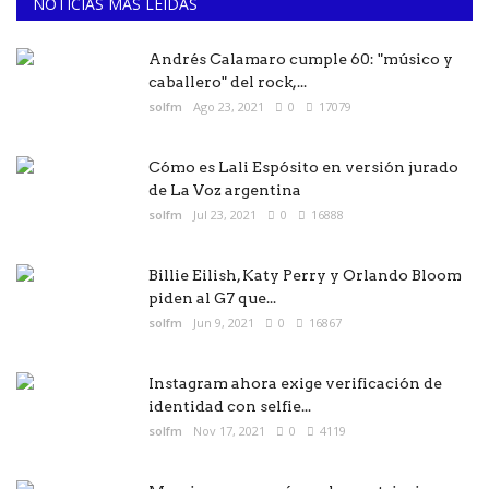
NOTICIAS MAS LEÍDAS
Andrés Calamaro cumple 60: "músico y
caballero" del rock,...
solfm
Ago 23, 2021
0
17079
Cómo es Lali Espósito en versión jurado
de La Voz argentina
solfm
Jul 23, 2021
0
16888
Billie Eilish, Katy Perry y Orlando Bloom
piden al G7 que...
solfm
Jun 9, 2021
0
16867
Instagram ahora exige verificación de
identidad con selfie...
solfm
Nov 17, 2021
0
4119