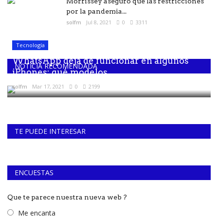
Morrissey aseguró que las restricciones
por la pandemia...
solfm
Jul 8, 2021
0
3311
Tecnología
WhatsApp deja de funcionar en algunos
NOTICIA RECOMENDADA
iPhones: qué modelos...
solfm
Mar 17, 2021
0
2199
TE PUEDE INTERESAR
ENCUESTAS
Que te parece nuestra nueva web ?
Me encanta