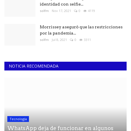
identidad con selfie...
solfm
Nov 17, 2021
0
4119
Morrissey aseguró que las restricciones
por la pandemia...
solfm
Jul 8, 2021
0
3311
NOTICIA RECOMENDADA
Tecnología
WhatsApp deja de funcionar en algunos