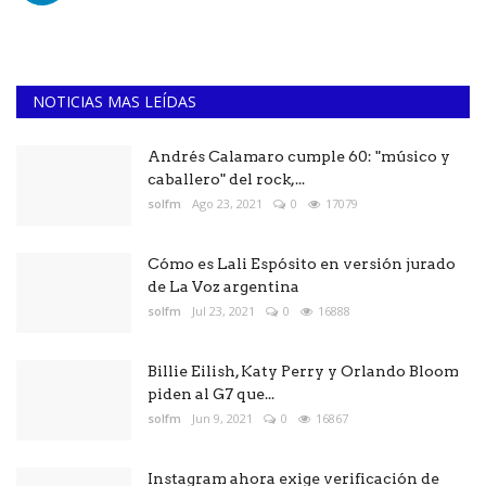
NOTICIAS MAS LEÍDAS
Andrés Calamaro cumple 60: "músico y
caballero" del rock,...
solfm
Ago 23, 2021
0
17079
Cómo es Lali Espósito en versión jurado
de La Voz argentina
solfm
Jul 23, 2021
0
16888
Billie Eilish, Katy Perry y Orlando Bloom
piden al G7 que...
solfm
Jun 9, 2021
0
16867
Instagram ahora exige verificación de