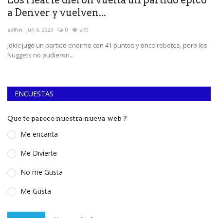
a Denver y vuelven...
B
solfm
Jun 5, 2023
0
270
so
Jokic jugó un partido enorme con 41 puntos y once rebotes, pero los
El
Nuggets no pudieron...
em
ENCUESTAS
Que te parece nuestra nueva web ?
Me encanta
Me Divierte
No me Gusta
Me Gusta