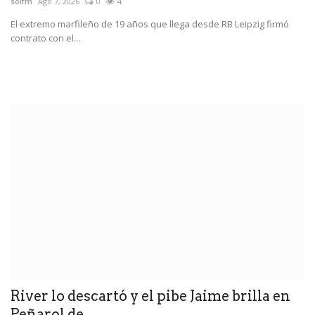
solfm
Ago 7, 2026
0
4
El extremo marfileño de 19 años que llega desde RB Leipzig firmó
contrato con el...
River lo descartó y el pibe Jaime brilla en
Peñarol de...