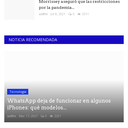
Morrissey aseguró que las restricciones
por la pandemia...
solfm
Jul 8, 2021
0
3311
NOTICIA RECOMENDADA
Tecnología
WhatsApp deja de funcionar en algunos
iPhones: qué modelos...
solfm
Mar 17, 2021
0
2201