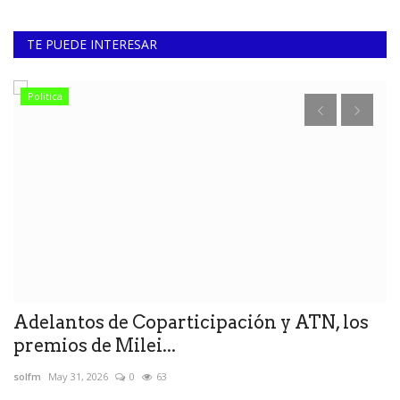
TE PUEDE INTERESAR
Politica
Adelantos de Coparticipación y ATN, los
F
premios de Milei...
d
solfm
May 31, 2026
0
63
so