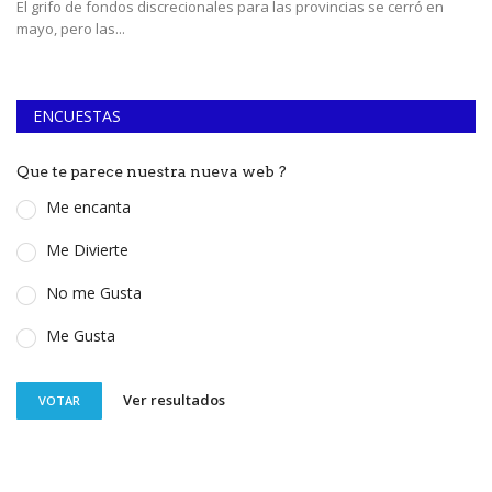
El grifo de fondos discrecionales para las provincias se cerró en
Lo
mayo, pero las...
do
ENCUESTAS
Que te parece nuestra nueva web ?
Me encanta
Me Divierte
No me Gusta
Me Gusta
Ver resultados
VOTAR