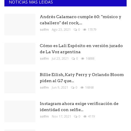
NOTICIAS MAS LEÍDAS
Andrés Calamaro cumple 60: "músico y
caballero" del rock,...
solfm
Ago 23, 2021
0
17079
Cómo es Lali Espósito en versión jurado
de La Voz argentina
solfm
Jul 23, 2021
0
16888
Billie Eilish, Katy Perry y Orlando Bloom
piden al G7 que...
solfm
Jun 9, 2021
0
16868
Instagram ahora exige verificación de
identidad con selfie...
solfm
Nov 17, 2021
0
4119